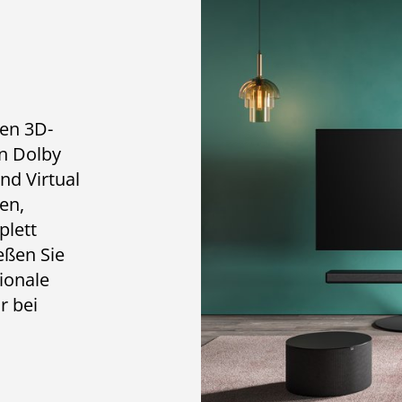
len 3D-
n Dolby
nd Virtual
en,
plett
eßen Sie
ionale
r bei