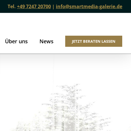
Tel.
+49 7247 20700
|
info@smartmedia-galerie.de
Über uns
News
JETZT BERATEN LASSEN